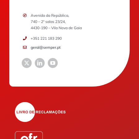
Avenida da República,
740 – 2º salas 23/24,
4430-190 – Vila Nova de Gaia
+351 221 183 290
geral@semper.pt