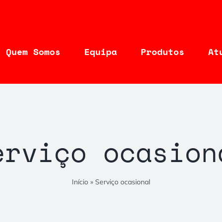
Quem Somos
Equipa
Produtos
At
erviço ocasion
Início
»
Serviço ocasional