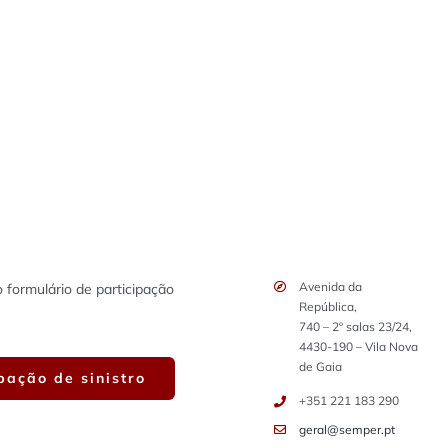
Avenida da
 formulário de participação
República,
740 – 2º salas 23/24,
4430-190 – Vila Nova
de Gaia
pação de sinistro
+351 221 183 290
geral@semper.pt