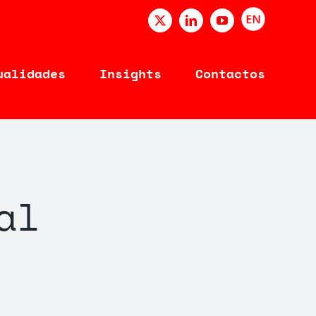
ENGLISH
X
LinkedIn
YouTube
ualidades
Insights
Contactos
al